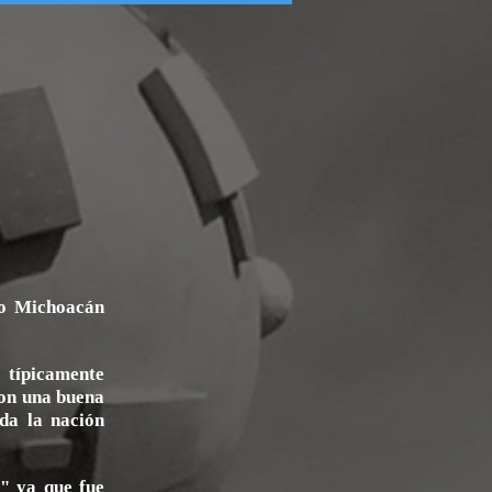
bo Michoacán
 típicamente
on una buena
da la nación
" ya que fue