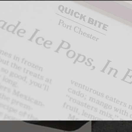
la fecha, hemos 
 premios, como el
de helados, algu
les incluyen la 
ester.