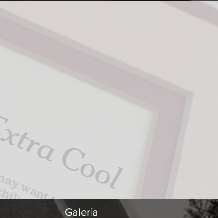
ganado
 mejor
nos de
revista
Galería