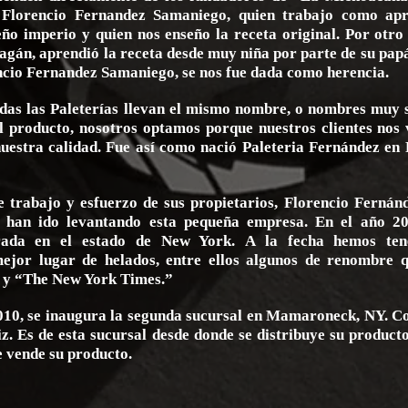
, Florencio Fernandez Samaniego, quien trabajo como apr
ño imperio y quien nos enseño la receta original. Por otro
gán, aprendió la receta desde muy niña por parte de su papá
ncio Fernandez Samaniego, se nos fue dada como herencia.
das las Paleterías llevan el mismo nombre, o nombres muy 
el producto, nosotros optamos porque nuestros clientes nos
uestra calidad. Fue así como nació Paleteria Fernández en 
 trabajo y esfuerzo de sus propietarios, Florencio Fernán
 han ido levantando esta pequeña empresa. En el año 20
rada en el estado de New York. A la fecha hemos ten
jor lugar de helados, entre ellos algunos de renombre q
 y “The New York Times.”
2010, se inaugura la segunda sucursal en Mamaroneck, NY. C
z. Es de esta sucursal desde donde se distribuye su producto
e vende su producto.