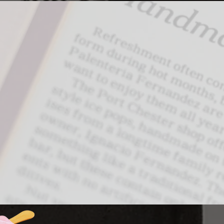
Hasta 
varios
lugar 
los cua
Westch