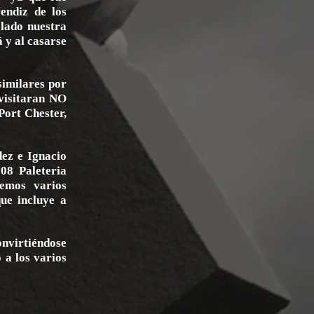
endiz de los
 lado nuestra
 y al casarse
similares por
 visitaran NO
Port Chester,
dez e Ignacio
08 Paleteria
emos varios
ue incluye a
onvirtiéndose
 a los varios